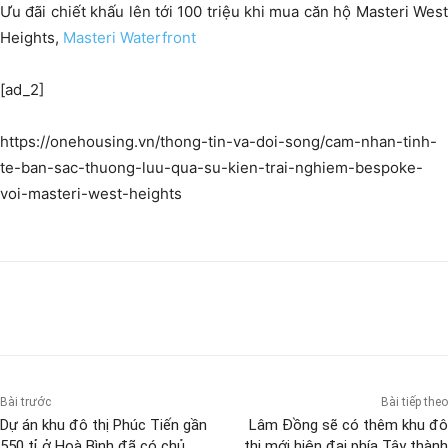
Ưu đãi chiết khấu lên tới 100 triệu khi mua căn hộ Masteri West
Heights,
Masteri Waterfront
[ad_2]
https://onehousing.vn/thong-tin-va-doi-song/cam-nhan-tinh-
te-ban-sac-thuong-luu-qua-su-kien-trai-nghiem-bespoke-
voi-masteri-west-heights
Bài trước
Bài tiếp theo
Dự án khu đô thị Phúc Tiến gần
Lâm Đồng sẽ có thêm khu đô
550 tỉ ở Hoà Bình đã có chủ
thị mới hiện đại phía Tây thành