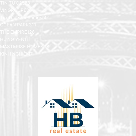
TIN TỨC
2588
VINGROUP
626
Tin Tức - Vinhomes
591
OCEAN PARK
311
THE EMPIRE
126
HƯNG YÊN
111
MASTERISE HOMES
38
KINH NGHIỆM
7