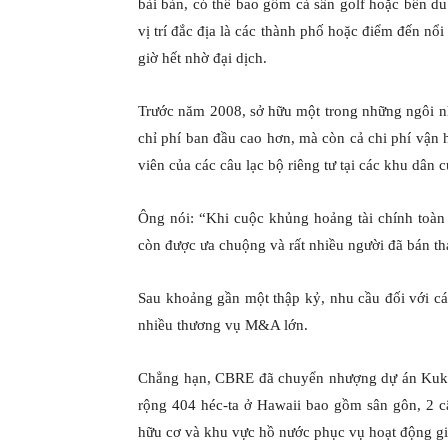
bài bản, có thể bao gồm cả sân golf hoặc bến d
vị trí đắc địa là các thành phố hoặc điểm đến nổ
giờ hết nhờ đại dịch.
Trước năm 2008, sở hữu một trong những ngôi n
chỉ phí ban đầu cao hơn, mà còn cả chi phí vận h
viên của các câu lạc bộ riêng tư tại các khu dân c
Ông nói: “Khi cuộc khủng hoảng tài chính toàn
còn được ưa chuộng và rất nhiều người đã bán thá
Sau khoảng gần một thập kỷ, nhu cầu đối với cá
nhiều thương vụ M&A lớn.
Chẳng hạn, CBRE đã chuyển nhượng dự án Kukui’
rộng 404 héc-ta ở Hawaii bao gồm sân gôn, 2 câu
hữu cơ và khu vực hồ nước phục vụ hoạt động giải