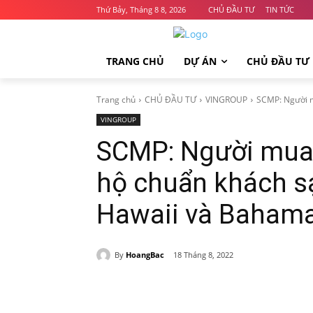
Thứ Bảy, Tháng 8 8, 2026
CHỦ ĐẦU TƯ
TIN TỨC
TRANG CHỦ
DỰ ÁN
CHỦ ĐẦU TƯ
Trang chủ
CHỦ ĐẦU TƯ
VINGROUP
SCMP: Người m
VINGROUP
SCMP: Người mua
hộ chuẩn khách sạ
Hawaii và Baham
By
HoangBac
18 Tháng 8, 2022
Chia sẻ