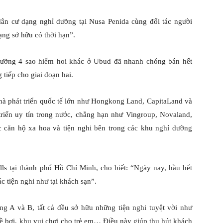
dân cư dạng nghỉ dưỡng tại Nusa Penida cùng đối tác người
ạng sở hữu có thời hạn”.
dưỡng 4 sao hiếm hoi khác ở Ubud đã nhanh chóng bán hết
tiếp cho giai đoạn hai.
hà phát triển quốc tế lớn như Hongkong Land, CapitaLand và
riển uy tín trong nước, chẳng hạn như Vingroup, Novaland,
c căn hộ xa hoa và tiện nghi bên trong các khu nghỉ dưỡng
lls tại thành phố Hồ Chí Minh, cho biết: “Ngày nay, hầu hết
c tiện nghi như tại khách sạn”.
g A và B, tất cả đều sở hữu những tiện nghi tuyệt vời như
, bề bơi, khu vui chơi cho trẻ em… Điều này giúp thu hút khách