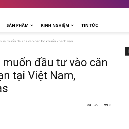
SẢN PHẨM
KINH NGHIỆM
TIN TỨC
ua muốn đầu tư vào căn hộ chuẩn khách sạn...
 muốn đầu tư vào căn
n tại Việt Nam,
as
575
0