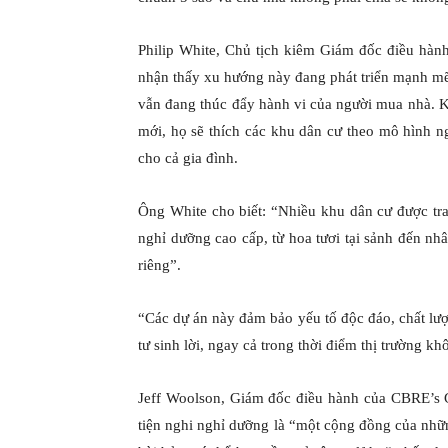
Philip White, Chủ tịch kiêm Giám đốc điều hành 
nhận thấy xu hướng này đang phát triển mạnh mẽ 
vẫn đang thúc đẩy hành vi của người mua nhà. K
mới, họ sẽ thích các khu dân cư theo mô hình n
cho cả gia đình.
Ông White cho biết: “Nhiều khu dân cư được tran
nghỉ dưỡng cao cấp, từ hoa tươi tại sảnh đến nhâ
riêng”.
“Các dự án này đảm bảo yếu tố độc đáo, chất lượ
tư sinh lời, ngay cả trong thời điểm thị trường kh
Jeff Woolson, Giám đốc điều hành của CBRE’s 
tiện nghi nghỉ dưỡng là “một cộng đồng của nhữ