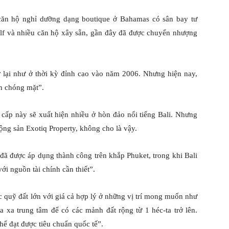
ăn hộ nghỉ dưỡng dạng boutique ở Bahamas có sân bay tư
olf và nhiều căn hộ xây sẵn, gần đây đã được chuyển nhượng
ở lại như ở thời kỳ đỉnh cao vào năm 2006. Nhưng hiện nay,
ch chóng mặt”.
cấp này sẽ xuất hiện nhiều ở hòn đảo nổi tiếng Bali. Nhưng
ng sản Exotiq Property, không cho là vậy.
đã được áp dụng thành công trên khắp Phuket, trong khi Bali
ới nguồn tài chính cần thiết”.
ợc quỹ đất lớn với giá cả hợp lý ở những vị trí mong muốn như
 xa trung tâm để có các mảnh đất rộng từ 1 héc-ta trở lên.
hể đạt được tiêu chuẩn quốc tế”.