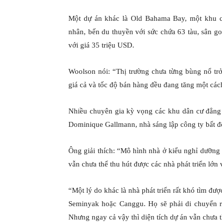
Một dự án khác là Old Bahama Bay, một khu c
nhân, bến du thuyền với sức chứa 63 tàu, sân g
với giá 35 triệu USD.
Woolson nói: “Thị trường chưa từng bùng nổ tr
giá cả và tốc độ bán hàng đều đang tăng một cá
Nhiều chuyên gia kỳ vọng các khu dân cư đẳng 
Dominique Gallmann, nhà sáng lập công ty bất độ
Ông giải thích: “Mô hình nhà ở kiểu nghỉ dưỡng 
vẫn chưa thể thu hút được các nhà phát triển lớn v
“Một lý do khác là nhà phát triển rất khó tìm đư
Seminyak hoặc Canggu. Họ sẽ phải di chuyển ra
Nhưng ngay cả vậy thì diện tích dự án vẫn chưa t