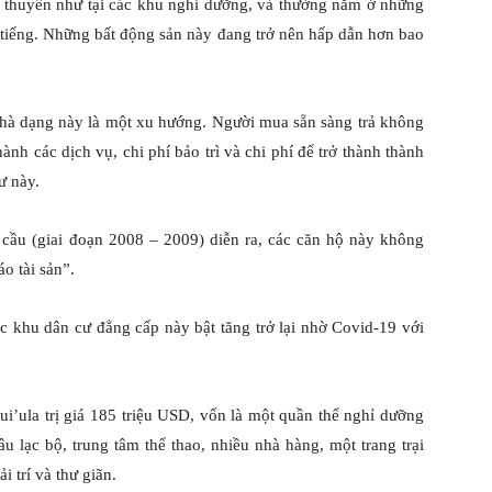
u thuyền như tại các khu nghỉ dưỡng, và thường nằm ở những
i tiếng. Những bất động sản này đang trở nên hấp dẫn hơn bao
hà dạng này là một xu hướng. Người mua sẵn sàng trả không
ành các dịch vụ, chi phí bảo trì và chi phí để trở thành thành
ư này.
 cầu (giai đoạn 2008 – 2009) diễn ra, các căn hộ này không
o tài sản”.
c khu dân cư đẳng cấp này bật tăng trở lại nhờ Covid-19 với
ula trị giá 185 triệu USD, vốn là một quần thể nghỉ dưỡng
 lạc bộ, trung tâm thể thao, nhiều nhà hàng, một trang trại
 trí và thư giãn.