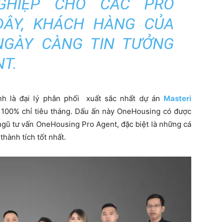
GHIỆP CHO CÁC PRO
ÂY, KHÁCH HÀNG CỦA
NGÀY CÀNG TIN TƯỞNG
T.
h là đại lý phân phối xuất sắc nhất dự án
Masteri
100% chỉ tiêu tháng. Dấu ấn này OneHousing có được
ngũ tư vấn OneHousing Pro Agent, đặc biệt là những cá
hành tích tốt nhất.