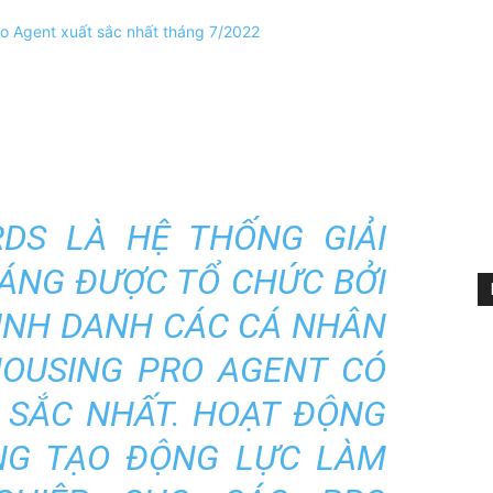
DS LÀ HỆ THỐNG GIẢI
ÁNG ĐƯỢC TỔ CHỨC BỞI
INH DANH CÁC CÁ NHÂN
HOUSING PRO AGENT CÓ
 SẮC NHẤT. HOẠT ĐỘNG
G TẠO ĐỘNG LỰC LÀM