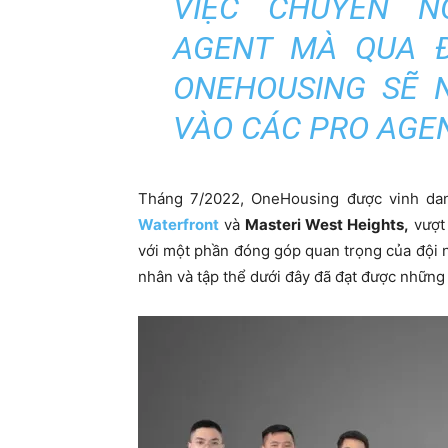
VIỆC CHUYÊN N
AGENT MÀ QUA Đ
ONEHOUSING SẼ 
VÀO CÁC PRO AGEN
Tháng 7/2022, OneHousing được vinh dan
Waterfront
và
Masteri West Heights,
vượt 
với một phần đóng góp quan trọng của đ
ội 
nhân và tập thể dưới đây đã đạt được những t