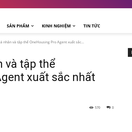
SẢN PHẨM
KINH NGHIỆM
TIN TỨC
á nhân và tập thể OneHousing Pro Agent xuất sắc...
 và tập thể
gent xuất sắc nhất
570
0