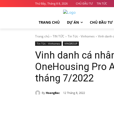
Thứ Bảy, Tháng 8 8, 2026
CHỦ ĐẦU TƯ
TIN TỨC
TRANG CHỦ
DỰ ÁN
CHỦ ĐẦU TƯ
Trang chủ
TIN TỨC
Tin Tức - Vinhomes
Vinh danh c
Tin Tức - Vinhomes
VINGROUP
Vinh danh cá nhân
OneHousing Pro A
tháng 7/2022
By
HoangBac
12 Tháng 8, 2022
Chia sẻ