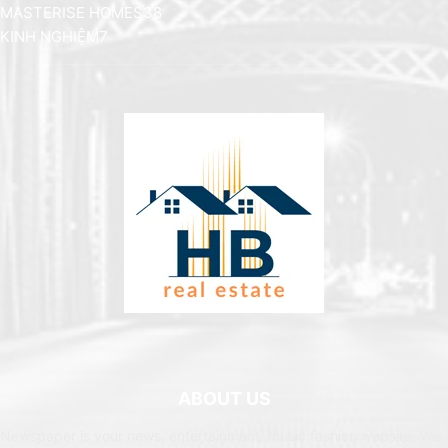
MASTERISE HOMES
38
KINH NGHIỆM
7
ABOUT US
Newspaper is your news, entertainment, music fashion website. We