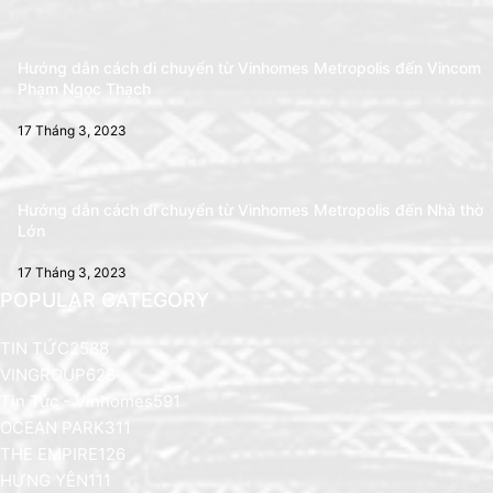
Hướng dẫn cách di chuyển từ Vinhomes Metropolis đến Vincom
Phạm Ngọc Thạch
17 Tháng 3, 2023
Hướng dẫn cách di chuyển từ Vinhomes Metropolis đến Nhà thờ
Lớn
17 Tháng 3, 2023
POPULAR CATEGORY
TIN TỨC
2588
VINGROUP
626
Tin Tức - Vinhomes
591
OCEAN PARK
311
THE EMPIRE
126
HƯNG YÊN
111