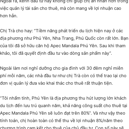
Ngoài ra, kênh đầu tư này không chỉ giúp chị an nhàn hơn trong
việc quản lý tài sản cho thuê, mà còn mang về lợi nhuận cao
hơn hẳn.
Chị Trà cho hay: “Tiềm năng phát triển du lịch hiện nay ở các
địa phương như Phú Yên, Nha Trang, Phú Quốc còn rất lớn. Bạn
của tôi đã sở hữu căn hộ Apec Mandala Phú Yên. Sau khi tham
khảo, tôi đã quyết định đầu tư vào dòng sản phẩm này”.
Ngoài làm nơi nghỉ dưỡng cho gia đình với 30 đêm nghỉ miễn
phí mỗi năm, các nhà đầu tư như chị Trà còn có thể trao lại cho
đơn vị quản lý đưa vào khai thác cho thuê rất thuận tiện.
“Tôi nhẩm tính, Phú Yên là địa phương thu hút lượng lớn khách
du lịch đến lưu trú quanh năm, khả năng công suất cho thuê tại
Apec Mandala Phú Yên sẽ luôn đạt trên 80%”. Và như vậy theo
tính toán, chị hoàn toàn có thể thu về lợi nhuận 8%/năm theo
chương trình cam kết cho thuê của chủ đầu tư. Con số này sẽ