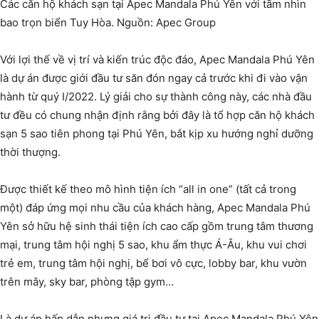
Các căn hộ khách sạn tại Apec Mandala Phú Yên với tầm nhìn
bao trọn biển Tuy Hòa. Nguồn: Apec Group
Với lợi thế về vị trí và kiến trúc độc đáo, Apec Mandala Phú Yên
là dự án được giới đầu tư săn đón ngay cả trước khi đi vào vận
hành từ quý I/2022. Lý giải cho sự thành công này, các nhà đầu
tư đều có chung nhận định rằng bởi đây là tổ hợp căn hộ khách
sạn 5 sao tiên phong tại Phú Yên, bắt kịp xu hướng nghỉ dưỡng
thời thượng.
Được thiết kế theo mô hình tiện ích “all in one” (tất cả trong
một) đáp ứng mọi nhu cầu của khách hàng, Apec Mandala Phú
Yên sở hữu hệ sinh thái tiện ích cao cấp gồm trung tâm thương
mại, trung tâm hội nghị 5 sao, khu ẩm thực Á-Âu, khu vui chơi
trẻ em, trung tâm hội nghị, bể bơi vô cực, lobby bar, khu vườn
trên mây, sky bar, phòng tập gym…
Là dự án hấp dẫn nhưng giá trị đầu tư tại Apec Mandala Phú Yên