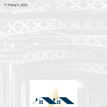
17 Tháng 3, 2023
POPULAR CATEGORY
TIN TỨC
2588
VINGROUP
626
Tin Tức - Vinhomes
591
OCEAN PARK
311
THE EMPIRE
126
HƯNG YÊN
111
MASTERISE HOMES
38
KINH NGHIỆM
7