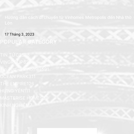
Hướng dẫn cách di chuyển từ Vinhomes Metropolis đến Nhà thờ
Lớn
17 Tháng 3, 2023
POPULAR CATEGORY
TIN TỨC
2588
VINGROUP
626
Tin Tức - Vinhomes
591
OCEAN PARK
311
THE EMPIRE
126
HƯNG YÊN
111
MASTERISE HOMES
38
KINH NGHIỆM
7