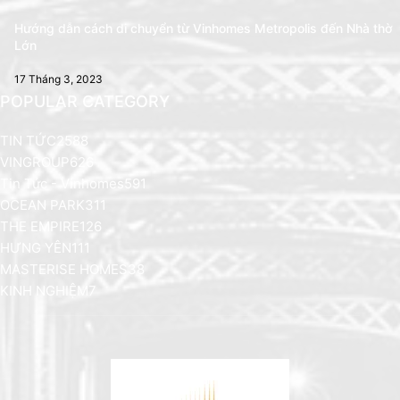
Hướng dẫn cách di chuyển từ Vinhomes Metropolis đến Nhà thờ
Lớn
17 Tháng 3, 2023
POPULAR CATEGORY
TIN TỨC
2588
VINGROUP
626
Tin Tức - Vinhomes
591
OCEAN PARK
311
THE EMPIRE
126
HƯNG YÊN
111
MASTERISE HOMES
38
KINH NGHIỆM
7