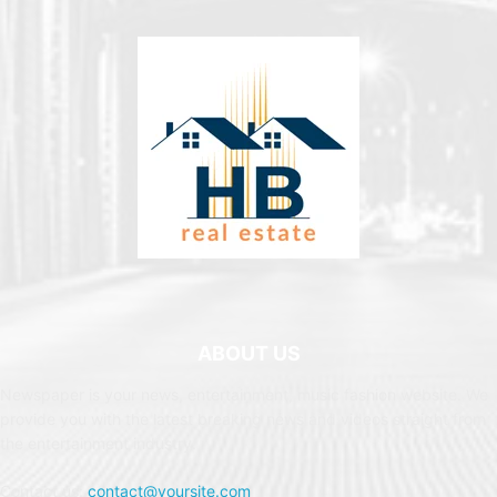
ABOUT US
Newspaper is your news, entertainment, music fashion website. We
provide you with the latest breaking news and videos straight from
the entertainment industry.
Contact us:
contact@yoursite.com