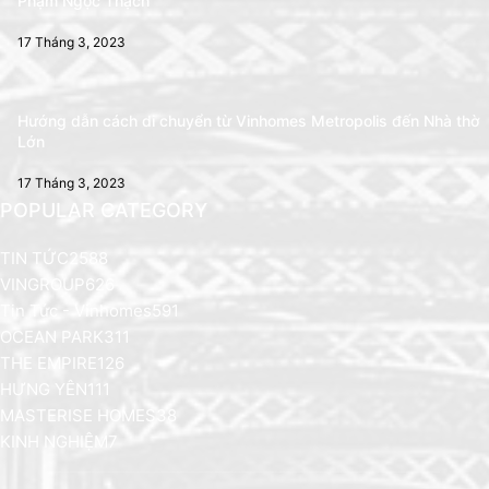
Phạm Ngọc Thạch
17 Tháng 3, 2023
Hướng dẫn cách di chuyển từ Vinhomes Metropolis đến Nhà thờ
Lớn
17 Tháng 3, 2023
POPULAR CATEGORY
TIN TỨC
2588
VINGROUP
626
Tin Tức - Vinhomes
591
OCEAN PARK
311
THE EMPIRE
126
HƯNG YÊN
111
MASTERISE HOMES
38
KINH NGHIỆM
7