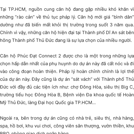
Tại TP.HCM, nguồn cung căn hộ đang gặp nhiều khó khăn vì
những “rào cản” về thủ tục pháp lý. Căn hộ mới giá “bình dân”
dường như đã biến mất khỏi thị trường trong suốt 3 năm qua.
Chính vì vậy, những căn hộ hiện đại tại Thành phố Dĩ An sát bên
hông Thành phố Thủ Đức đang là sự lựa chọn của nhiều người.
Căn hộ Phúc Đạt Connect 2 được cho là một trong những lựa
chọn hấp dẫn nhất của phụ huynh do dự án này đã cất nóc và đi
vào công đoạn hoàn thiện. Pháp lý hoàn chỉnh chính là lợi thế
của dự án này. Đây cũng là dự án “sát vách” với Thành phố Thủ
Đức với đầy đủ các tiện ích như: chợ Đông Hòa, siêu thị Big C,
trường tiểu học Đông Hòa B, Bệnh viện Đa khoa quốc tế Hoàn
Mỹ Thủ Đức, làng Đại học Quốc gia TP.HCM…
Ngoài ra, bên trong dự án cũng có nhà trẻ, siêu thị, nhà hàng,
spa, hồ bơi, khu vui chơi, công viên sân thượng, vườn thiền, khu
BBQ, phòng giao dịch ngân hàng…