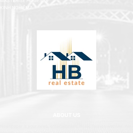
MASTERISE HOMES
38
KINH NGHIỆM
7
ABOUT US
Newspaper is your news, entertainment, music fashion website. We
provide you with the latest breaking news and videos straight from