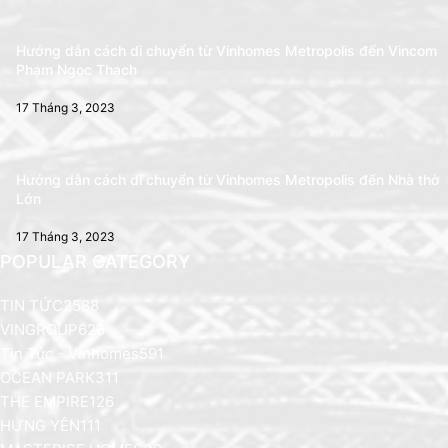
Hướng dẫn cách di chuyển từ Vinhomes Metropolis đến Vincom
Phạm Ngọc Thạch
17 Tháng 3, 2023
Hướng dẫn cách di chuyển từ Vinhomes Metropolis đến Nhà thờ
Lớn
17 Tháng 3, 2023
POPULAR CATEGORY
TIN TỨC
2588
VINGROUP
626
Tin Tức - Vinhomes
591
OCEAN PARK
311
THE EMPIRE
126
HƯNG YÊN
111