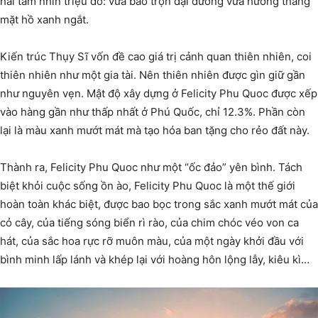
hai tầm nhìn triệu đô: vừa bao trọn đại dương vừa hướng thẳng
mặt hồ xanh ngắt.
Kiến trúc Thụy Sĩ vốn đề cao giá trị cảnh quan thiên nhiên, coi
thiên nhiên như một gia tài. Nên thiên nhiên được gìn giữ gần
như nguyên vẹn. Mật độ xây dựng ở Felicity Phu Quoc được xếp
vào hàng gần như thấp nhất ở Phú Quốc, chỉ 12.3%. Phần còn
lại là màu xanh mướt mát mà tạo hóa ban tặng cho rẻo đất này.
Thành ra, Felicity Phu Quoc như một “ốc đảo” yên bình. Tách
biệt khỏi cuộc sống ồn ào, Felicity Phu Quoc là một thế giới
hoàn toàn khác biệt, được bao bọc trong sắc xanh mướt mát của
cỏ cây, của tiếng sóng biển rì rào, của chim chóc véo von ca
hát, của sắc hoa rực rỡ muôn màu, của một ngày khởi đầu với
bình minh lấp lánh và khép lại với hoàng hôn lộng lẫy, kiêu kì…