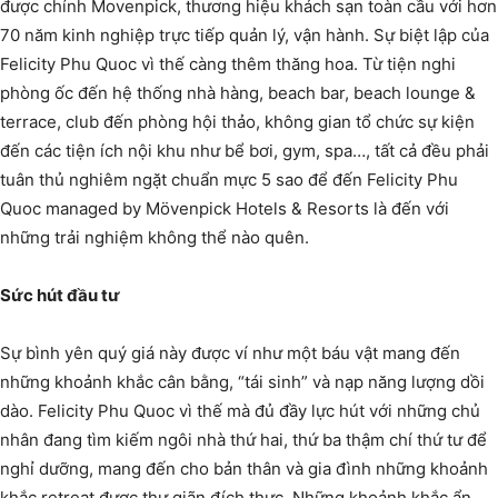
được chính Movenpick, thương hiệu khách sạn toàn cầu với hơn
70 năm kinh nghiệp trực tiếp quản lý, vận hành. Sự biệt lập của
Felicity Phu Quoc vì thế càng thêm thăng hoa. Từ tiện nghi
phòng ốc đến hệ thống nhà hàng, beach bar, beach lounge &
terrace, club đến phòng hội thảo, không gian tổ chức sự kiện
đến các tiện ích nội khu như bể bơi, gym, spa…, tất cả đều phải
tuân thủ nghiêm ngặt chuẩn mực 5 sao để đến Felicity Phu
Quoc managed by Mövenpick Hotels & Resorts là đến với
những trải nghiệm không thể nào quên.
Sức hút đầu tư
Sự bình yên quý giá này được ví như một báu vật mang đến
những khoảnh khắc cân bằng, “tái sinh” và nạp năng lượng dồi
dào. Felicity Phu Quoc vì thế mà đủ đầy lực hút với những chủ
nhân đang tìm kiếm ngôi nhà thứ hai, thứ ba thậm chí thứ tư để
nghỉ dưỡng, mang đến cho bản thân và gia đình những khoảnh
khắc retreat được thư giãn đích thực. Những khoảnh khắc ẩn