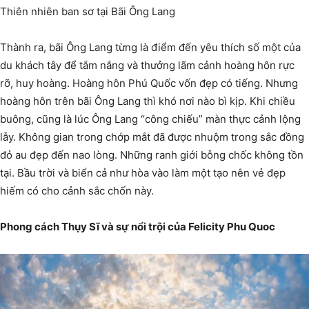
Thiên nhiên ban sơ tại Bãi Ông Lang
Thành ra, bãi Ông Lang từng là điểm đến yêu thích số một của
du khách tây để tắm nắng và thưởng lãm cảnh hoàng hôn rực
rỡ, huy hoàng. Hoàng hôn Phú Quốc vốn đẹp có tiếng. Nhưng
hoàng hôn trên bãi Ông Lang thì khó nơi nào bì kịp. Khi chiều
buông, cũng là lúc Ông Lang “công chiếu” màn thực cảnh lộng
lẫy. Không gian trong chớp mắt đã được nhuộm trong sắc đồng
đỏ au đẹp đến nao lòng. Những ranh giới bỗng chốc không tồn
tại. Bầu trời và biển cả như hòa vào làm một tạo nên vẻ đẹp
hiếm có cho cảnh sắc chốn này.
Phong cách Thụy Sĩ và sự nổi trội của Felicity Phu Quoc