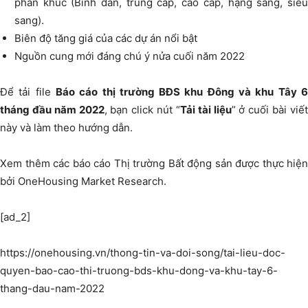
phân khúc (Bình dân, trung cấp, cao cấp, hạng sang, siêu
sang).
Biên độ tăng giá của các dự án nổi bật
Nguồn cung mới đáng chú ý nửa cuối năm 2022
Để tải file
Báo cáo thị trường BĐS khu Đông và khu Tây 
tháng đầu năm 2022
, bạn click nút “
Tải tài liệu
” ở cuối bài viế
này và làm theo hướng dẫn.
Xem thêm các báo cáo Thị trường Bất động sản được thực hiện
bởi OneHousing Market Research.
[ad_2]
https://onehousing.vn/thong-tin-va-doi-song/tai-lieu-doc-
quyen-bao-cao-thi-truong-bds-khu-dong-va-khu-tay-6-
thang-dau-nam-2022