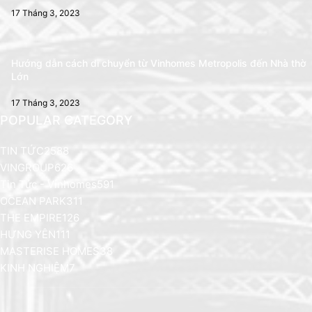
17 Tháng 3, 2023
Hướng dẫn cách di chuyển từ Vinhomes Metropolis đến Nhà thờ
Lớn
17 Tháng 3, 2023
POPULAR CATEGORY
TIN TỨC
2588
VINGROUP
626
Tin Tức - Vinhomes
591
OCEAN PARK
311
THE EMPIRE
126
HƯNG YÊN
111
MASTERISE HOMES
38
KINH NGHIỆM
7