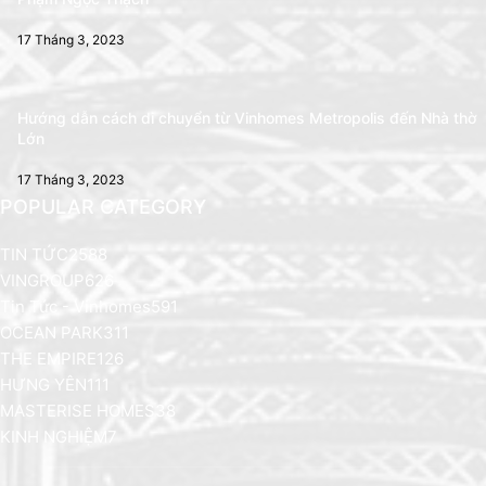
17 Tháng 3, 2023
Hướng dẫn cách di chuyển từ Vinhomes Metropolis đến Nhà thờ
Lớn
17 Tháng 3, 2023
POPULAR CATEGORY
TIN TỨC
2588
VINGROUP
626
Tin Tức - Vinhomes
591
OCEAN PARK
311
THE EMPIRE
126
HƯNG YÊN
111
MASTERISE HOMES
38
KINH NGHIỆM
7