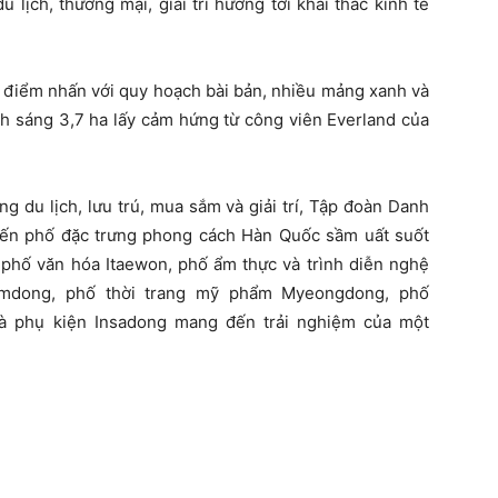
u lịch, thương mại, giải trí hướng tới khai thác kinh tế
 điểm nhấn với quy hoạch bài bản, nhiều mảng xanh và
nh sáng 3,7 ha lấy cảm hứng từ công viên Everland của
g du lịch, lưu trú, mua sắm và giải trí, Tập đoàn Danh
uyến phố đặc trưng phong cách Hàn Quốc sầm uất suốt
hố văn hóa Itaewon, phố ẩm thực và trình diễn nghệ
mdong, phố thời trang mỹ phẩm Myeongdong, phố
và phụ kiện Insadong mang đến trải nghiệm của một