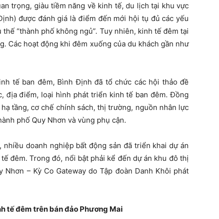
 trọng, giàu tiềm năng về kinh tế, du lịch tại khu vực
ịnh) được đánh giá là điểm đến mới hội tụ đủ các yếu
u thế “thành phố không ngủ”. Tuy nhiên, kinh tế đêm tại
ơng. Các hoạt động khi đêm xuống của du khách gần như
inh tế ban đêm, Bình Định đã tổ chức các hội thảo đề
 địa điểm, loại hình phát triển kinh tế ban đêm. Đồng
 hạ tầng, cơ chế chính sách, thị trường, nguồn nhân lực
 thành phố Quy Nhơn và vùng phụ cận.
y, nhiều doanh nghiệp bất động sản đã triển khai dự án
 tế đêm. Trong đó, nổi bật phải kể đến dự án khu đô thị
uy Nhơn – Kỳ Co Gateway do Tập đoàn Danh Khôi phát
nh tế đêm trên bán đảo Phương Mai